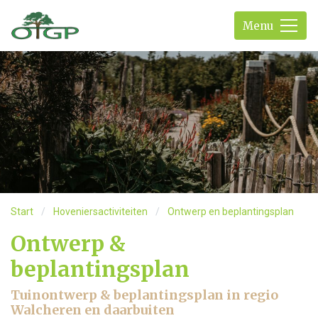
Menu
Start
Hoveniersactiviteiten
Ontwerp en beplantingsplan
Ontwerp &
beplantingsplan
Tuinontwerp & beplantingsplan in regio
Walcheren en daarbuiten