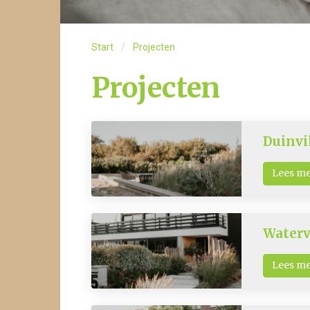
Start
Projecten
Projecten
Duinvi
Lees m
Waterv
Lees m