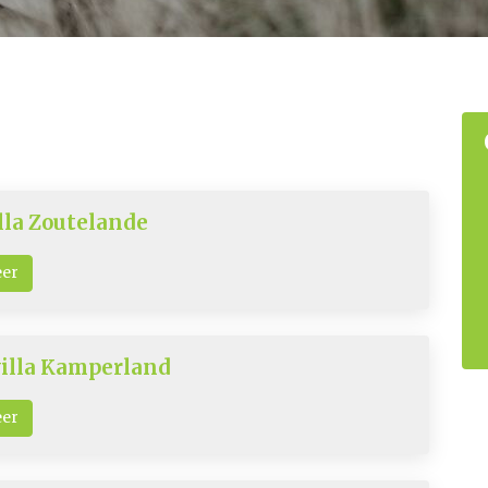
lla Zoutelande
eer
illa Kamperland
eer