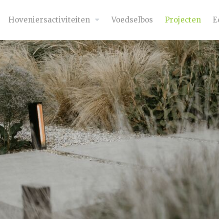
Hoveniersactiviteiten
Voedselbos
Projecten
E