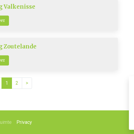
 Valkenisse
eer
 Zoutelande
eer
1
2
>
ruimte
Privacy