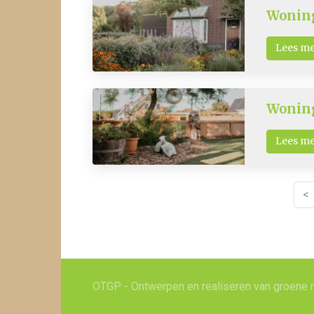
Woning
Lees m
Woning
Lees m
<
OTGP - Ontwerpen en realiseren van groene 